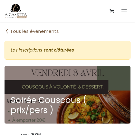
Se rendre au contenu
Tous les événements
Les inscriptions
sont clôturées
Soirée Couscous (
prix/pers )
avril 2026